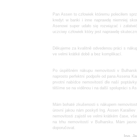
Pan Assen to człowiek któremu poleciłem spr
kredyt w banki i inne naprawdę niemniej sk
Asenowi super udało się rozwiązać i załatw
uczciwy człowiek który jest naprawdę skuteczn
Děkujeme za kvalitně odvedenou práci s náku
ve velmi krátké době a bez komplikací.
Po úspěšném nákupu nemovitosti v Bulharsku
naprosto perfektní podpoře od pana Assena Kara
prvotní nabídce nemovitostí dle naší poptávky
těšíme se na viděnou i na další spolupráci s A
Mám bohaté zkušenosti s nákupem nemovitostí
úrovní jakou nám poskytl Ing. Assen Karailiev
nemovitosti zajistil ve velmi krátkém čase, vš
na trhu nemovitostí v Bulharsku. Mám jasno
doporučovat.
Ing. Ja