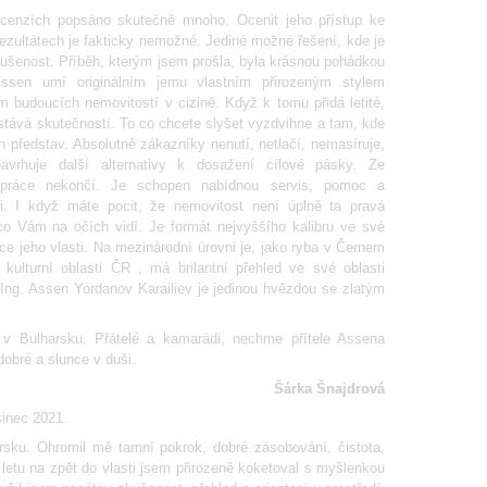
nzích popsáno skutečně mnoho. Ocenit jeho přístup ke
h rezultátech je fakticky nemožné. Jediné možné řešení, kde je
kušenost. Příběh, kterým jsem prošla, byla krásnou pohádkou
Assen umí originálním jemu vlastním přirozeným stylem
m budoucích nemovitostí v cizině. Když k tomu přidá letité,
tává skutečností. To co chcete slyšet vyzdvihne a tam, kde
ich představ. Absolutně zákazníky nenutí, netlačí, nemasíruje,
vrhuje další alternativy k dosažení cílové pásky. Ze
 práce nekončí. Je schopen nabídnou servis, pomoc a
sti. I když máte pocit, že nemovitost není úplně ta pravá
co Vám na očích vidí. Je formát nejvyššího kalibru ve své
ice jeho vlasti. Na mezinárodní úrovni je, jako ryba v Černem
kulturní oblasti ČR , má brilantní přehled ve své oblasti
Ing. Assen Yordanov Karailiev je jedinou hvězdou se zlatým
v Bulharsku. Přátelé a kamarádi, nechme přítele Assena
obré a slunce v duši.
Šárka Šnajdrová
sinec 2021.
rsku. Ohromil mě tamní pokrok, dobré zásobování, čistota,
i letu na zpět do vlasti jsem přirozeně koketoval s myšlenkou