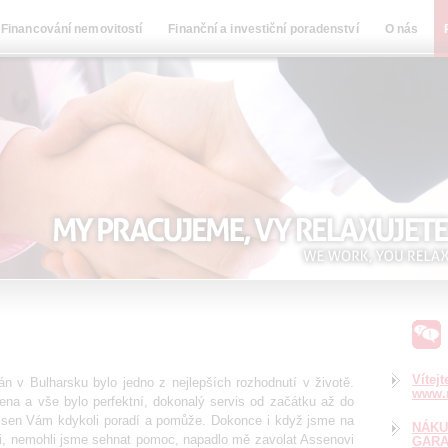
Financování nemovitostí
Finanční a investiční poradenství
O nás
Vítej
n v Bulharsku bylo jedno z nejlepších rozhodnutí v životě.
www.n
ena a vše bylo perfektní, dokonalý servis od začátku až do
 Assen Vám kdykoli poradí a pomůže. Dokonce i když jsme na
NÁKU
ži, nemohli jsme sehnat pomoc, napadlo mě zavolat Assenovi
GARA