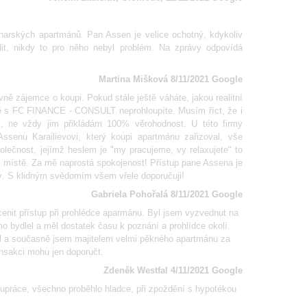
lharských apartmánů. Pan Assen je velice ochotný, kdykoliv
dit, nikdy to pro něho nebyl problém. Na zprávy odpovídá
Martina Mišková 8/11/2021 Google
vně zájemce o koupi. Pokud stále ještě váháte, jakou realitní
dně s FC FINANCE - CONSULT neprohloupíte. Musím říct, že i
, ne vždy jim přikládám 100% věrohodnost. U této firmy
Assenu Karailievovi, který koupi apartmánu zařizoval, vše
polečnost, jejímž heslem je "my pracujeme, vy relaxujete" to
m místě. Za mě naprostá spokojenost! Přístup pane Assena je
emný. S klidným svědomím všem vřele doporučuji!
Gabriela Pohořalá 8/11/2021 Google
enit přístup při prohlédce aparmánu. Byl jsem vyzvednut na
mo bydlel a měl dostatek času k poznání a prohlídce okolí.
nil a současně jsem majitelem velmi pěkného apartmánu za
ansakci mohu jen doporučt.
Zdeněk Westfal 4/11/2021 Google
lupráce, všechno proběhlo hladce, při zpoždění s hypotékou