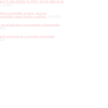
OSTÍ ODLOŽENÍ PLATBY AŽ NA NĚKOLIK
6.12.2021
díme prohlídky on-line, formou
prohlídky nebo živého vysílání.
8.8.2026
0 let prodáváme nemovitosti v Bulharsku
2024
avé nemovitosti a projekty na prodej
2021