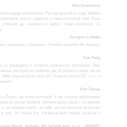
Jitka Svobodová
zedaż mojego apartamentu. Pan się wszystkim zajął. Miałem
omplikowane rzeczy związane z nieruchomością które Panu
ić. Polecam go i uważam ze warto z niego skorzystać. To
y.
Grzegorz Litewka
pem apartmánu v Bulharsku. Všechno proběhlo dle domluvy,
Tom Palaj
 se připojujeme k ostatním spokojeným uživatelům. Díky
ilieva vše úspěšně zvládnuté jak při jednání s úřady, tak při
. Vřele doporučujeme firmu FC Finance-Consult ČR, s.r.o. a
ssenem!
Petr Toman
 v Česku, tak mohu srovnávat. S tak vysokou profesionální
 jsem se dosud nesetkal. Veškeré úkony týkající se převodu
e co se dohodlo, platilo. Je vidět, že má obrovské zkušenosti
 v tom, že služeb Ing. Karailieva budu nadále využívat a
roslav Marek, Jednatel, MS technik spol. s r.o. , 16/9/2021