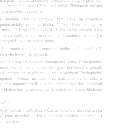
užil jsem nasátou zkušenost, přehled a orientaci v prostředí,
 ale s realizací jsem už tak jistý nebyl. Zkušenosti nákupu
lice a ve světě všeobecně.
l, neviděl, všechny kontakty jsem získal na stránkách
podnikatelský profil v platformě You Tube, v registru
eho firmy FC FINANCE - CONSULT. Po krátké rozvaze jsem
se ozval zastřený hlas ve srozumitelné češtině s bulharským
 nevytočil linku balkánské mafie.
ké filharmonie, reprodukce sametové hudby Leoše Janáčka. V
 jsem vlastníkem nemovitosti.
rchestr s citem pro českého konzumenta hudby. Profesionálně
né moci, tlumočníka a notáře. Vše jsem domlouval z pohodlí
es WhatsApp, až po převodu vkladu nemovitosti. Pochopitelně
 kupujícím. Peníze má složené na účtu a nemovitost čeká u
v této napnuté chvíli i nadále Assen Karailiev nepřestal
vé hladině bez turbulence , až do konce samotného hladkého
aničí!
ě FC FINANCE - CONSULT v České republice, ale i Bulharsku
G jsem nezískal jen byt v krásném prostředí u moře, ale i
vu na špalek.