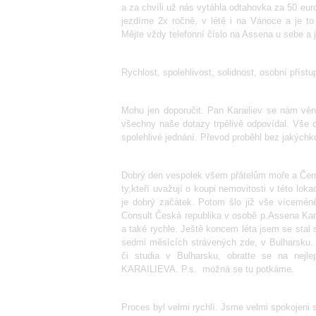
a za chvíli už nás vytáhla odtahovka za 50 euro
jezdíme 2x ročně, v létě i na Vánoce a je to
Mějte vždy telefonní číslo na Assena u sebe a 
Rychlost, spolehlivost, solidnost, osobní přís
Mohu jen doporučit. Pan Karailiev se nám věno
všechny naše dotazy trpělivě odpovídal. Vše c
spolehlivé jednání. Převod proběhl bez jakýchk
Dobrý den vespolek všem přátelům moře a Černéh
ty,kteří uvažují o koupi nemovitosti v této lok
je dobrý začátek. Potom šlo již vše vícemén
Consult Česká republika v osobě p.Assena Kara
a také rychle. Ještě koncem léta jsem se stal
sedmi měsících strávených zde, v Bulharsku. T
či studia v Bulharsku, obratte se na nej
KARAILIEVA. P.s. možná se tu potkáme.
Proces byl velmi rychlí. Jsme velmi spokojeni