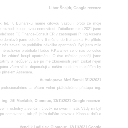
Libor Šnajdr, Google recenze
ik let. K Bulharsku máme citovou vazbu i proto že moje
e rozhodli koupit svou nemovitost. Záčatkem roku 2021 jsem
společnost FC Finance-Consult ČR v zastoupení P. Ing Assena
po domluvě jsme odletěli v 6 měsíci do Bulharska. Po příletu
ý nás zavezl na prohlídku několika apartmánů. Byl jsem mile
směrech,vše probíhalo hladce P.Karailiev se o nás po celou
 ke zdárné koupi apartmánu. O dva měsíce později jsme
patrný a nedůvěřivý,ale po mé zkušenosti jsem získal nejen
to pána všem vřele doporučuji a našim realitním makléřům by
s přítelem Assenem.
Autodoprava Aleš Borski 3/12/2021
profesionálnímu a přitom velmi přátelskému přístupu ing.
ing. Jiří Maršálek, Olomouc, 13/11/2021 Google recenze
o velmi ochotný a seriózní člověk na svém místě. Vždy mi byl
pu nemovitosti, tak při jejím dalším provozu. Klobouk dolů a
Venclik Ladislav, Olomouc, 12/11/2021 Google