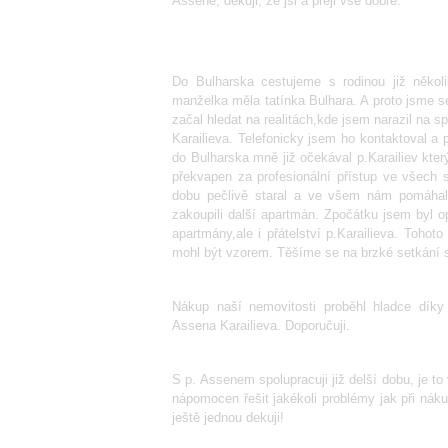
Assene, děkuji, že jsi a přeji vše dobré.
Do Bulharska cestujeme s rodinou již někol
manželka měla tatínka Bulhara. A proto jsme s
začal hledat na realitách,kde jsem narazil na 
Karailieva. Telefonicky jsem ho kontaktoval a 
do Bulharska mně již očekával p.Karailiev kter
překvapen za profesionální přístup ve všech 
dobu pečlivě staral a ve všem nám pomáhal
zakoupili další apartmán. Zpočátku jsem byl o
apartmány,ale i přátelství p.Karailieva. Toho
mohl být vzorem. Těšíme se na brzké setkání 
Nákup naší nemovitosti proběhl hladce díky 
Assena Karailieva. Doporučuji.
S p. Assenem spolupracuji již delší dobu, je t
nápomocen řešit jakékoli problémy jak při náku
ještě jednou dekuji!