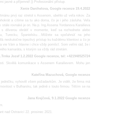
i jasné a příjemné!:)) Profesionální přístup.
Xenie Danihelova, Google recenze 19.4.2022
mánu prvý raz stretol s Assenom, ubehlo už veľa rokov. Za
okrát a cítime sa tu ako doma, čo je i jeho zásluha. Veľa
k stále rovnaké je on. Na p. Ing.Assena Yordanova Karailieva
 s dôverou obrátiť v momente, keď sa rozhodnete alebo
u, Turecku, Španielsku....Môžete sa spoľahnúť na jeho
 Má neskutočne trpezlivý prístup ku každému klientovi a čo je
 a vie Vám a hlavne i chce vždy pomôcť. Som veľmi rád, že i
ého kamaráta, s ktorým sa vždy rád stretám.
.Trnka Jozef 1.2.2022 Google recenze, tel: +421948525724
tosti. Skvělá komunikace s Assenem Karailievem. Mohu jen
Kateřína Mazuchová, Google recenze
a jedničku, vyhověl všem požadavkům. Je vidět, že firma má
ovitost v Bulharsku, tak jedině s touto firmou. Těším se na
Jana Krejčová, 9.1.2022 Google recenze
em.
nt nad Ostravicí 22. prosinec 2021.