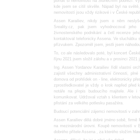
pořídit si nemovitost na Slunečním pobřeží. Vy
kde jsem se cítil skvěle. Nápad byl na světě,
nemovitostí jsou vždy rizikové i v České repub
Assen Karailiev, nikdy jsem o něm neslyše
Sreality.cz, pak jsem vyhodnocoval jeho 
živnostenského podnikání a četl recenze j
kontaktoval telefonicky Assena. Ve sluchátku 
přízvukem. Zpozorněl jsem, jestli jsem náhodou
To, co ale následovalo poté, byl koncert Čes
říjnu 2021 jsem složil zálohu a v prosinci 2021
Ing. Assen Yordanov Karailiev řídil vlastní o
zajistil všechny administrativní činnosti, pl
domova od prohlídek on - line, elektronicky př
zprostředkovatel je vždy o krok napřed před
notáře na přepis budoucího majitele. Ale i 
komunikovat. Udržoval vztah s klientem v leto
přistání za velkého potlesku pasažéra.
Budoucí potenciální zájemci nemovitosti v zahr
Assen Karailiev dělá dobré jméno sobě, firm
na mezinárodní úrovni. Koupě nemovitostí v B
dobrého přítele Assena , za kterého složím hla