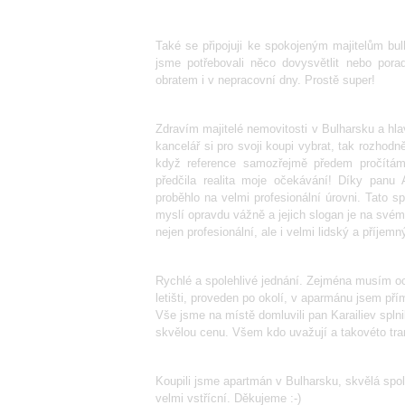
Také se připojuji ke spokojeným majitelům bu
jsme potřebovali něco dovysvětlit nebo pora
obratem i v nepracovní dny. Prostě super!
Zdravím majitelé nemovitosti v Bulharsku a hla
kancelář si pro svoji koupi vybrat, tak rozho
když reference samozřejmě předem pročítám
předčila realita moje očekávání! Díky panu 
proběhlo na velmi profesionální úrovni. Tato s
myslí opravdu vážně a jejich slogan je na své
nejen profesionální, ale i velmi lidský a příj
Rychlé a spolehlivé jednání. Zejména musím oc
letišti, proveden po okolí, v aparmánu jsem pří
Vše jsme na místě domluvili pan Karailiev spl
skvělou cenu. Všem kdo uvažují a takovéto tr
Koupili jsme apartmán v Bulharsku, skvělá spo
velmi vstřícní. Děkujeme :-)