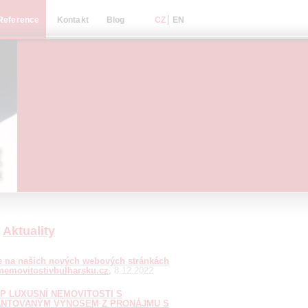
Reference
Kontakt
Blog
Aktuality
te na našich nových webových stránkách
emovitostivbulharsku.cz
8.12.2022
P LUXUSNÍ NEMOVITOSTI S
NTOVANÝM VÝNOSEM Z PRONÁJMU S