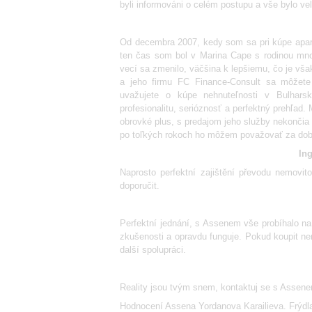
byli informováni o celém postupu a vše bylo velm
Od decembra 2007, kedy som sa pri kúpe apart
ten čas som bol v Marina Cape s rodinou mnoh
vecí sa zmenilo, väčšina k lepšiemu, čo je vša
a jeho firmu FC Finance-Consult sa môžete
uvažujete o kúpe nehnuteľnosti v Bulharsk
profesionalitu, serióznosť a perfektný prehľad.
obrovké plus, s predajom jeho služby nekončia
po toľkých rokoch ho môžem považovať za dobr
Ing
Naprosto perfektní zajištění převodu nemovi
doporučit.
Perfektní jednání, s Assenem vše probíhalo n
zkušenosti a opravdu funguje. Pokud koupit nem
další spolupráci.
Reality jsou tvým snem, kontaktuj se s Assen
Hodnocení Assena Yordanova Karailieva. Frýdla