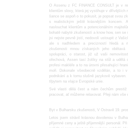
O Assenu z FC FINANCE CONSULT je v rece
klientům slovy, která jej vystihuje v dřívějšíc
šance se aspoň o to pokusit, je popsat svou z
s realistickým ještě krásnějším koncem. 
naslouchat klientům a potencionálním majitelů
bohatě nabyté zkušeností a know how, sen se s
jsi nejste pevně jistí, nedovolí ustoupit z Vaš
ale s nadhledem a precizností hledá a na
zkušenosti mnou získaných jeho obětavá
spolupráci, o starost, již už vaši nemovito
ořechová, Assen tasí žolíky na stůl a udělá 
profesi makléře a to na úrovni přesahující hran
moři. Dokonale všeobecně vzdělán, a to i v 
podnikání a k tomu slušně jazykově vybaven. 
třpytem na vlajce Evropské unie.
Své vlasti dělá čest a nám čechům prestiž 
pracovat, ať můžeme relaxovat. Přeji nám vše d
Byt v Bulharsku zkušenosti, V Ostravě 19. pro
Letos jsem strávil krásnou dovolenou v Bulha
příjemné ceny a ještě příjemnější personál. Př