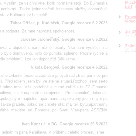
MOŽN
. Myslím, že všichni víte, kolik normálně stojí. Do Bulharska
LET
 perfektní! Takže jednoznačně Assenovy služby doporučuji!
jste v Bulharsku v bezpečí!
Prová
video
Tábor Oříšek, p. Kudláček, Google recenze 6.2.2023
tup a podpora. Za mne naprostá spokojenost.
Již 2
17.4.
Jaroslav Jaroměřský, Google recenze 6.6.2022
Zajím
val a objížděl s námi různé resorty. Vše nám vysvětlil, na
25.3.
o bylo domluveno, bylo do puntíku splněno. Prostě rychlé a
oliv problémů. Lze jen doporučit! Děkujeme.
Nikola Bergová, Google recenze 4.6.2022
o zvláště. Sezona začíná a já bych rád ztratil pár slov pro
aci. Před rokem jsem byl ve stejné situaci.Rozhodl jsem se-to
ě mimo mne. Vše potřebné a nutné zařídila fa FC Finance-
ilieva, k mé naprosté spokojenosti. Profesionálně, dokonale
 spokojeným majitelem apartmánu a spokojený jsem i nyní po
akže přátelé, pokud se chcete stát majiteli bytu,apartmánu
lepšího makléře od Pomorie po Sveti Vlas-pana ASSENA
Ivan Kunt t.č. v BG. Google recenze 29.5.2022
 s jednáním pana Karailieva. V průběhu celého procesu jsme