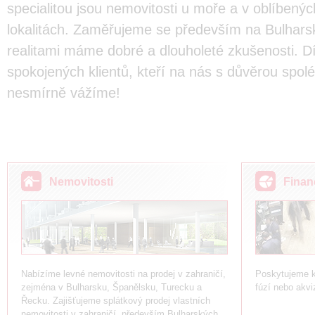
specialitou jsou nemovitosti u moře a v oblíbený
lokalitách. Zaměřujeme se především na Bulhars
realitami máme dobré a dlouholeté zkušenosti.
spokojených klientů, kteří na nás s důvěrou spolé
nesmírně vážíme!
Nemovitosti
Finan
Nabízíme levné nemovitosti na prodej v zahraničí,
Poskytujeme ko
zejména v Bulharsku, Španělsku, Turecku a
fúzí nebo akvi
Řecku. Zajišťujeme splátkový prodej vlastních
nemovitosti v zahraničí, především Bulharských.