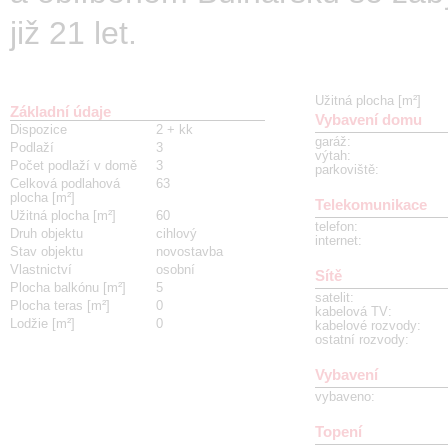
již 21 let.
Užitná plocha [m²]
Základní údaje
Vybavení domu
Dispozice
2 + kk
garáž
:
Podlaží
3
výtah
:
Počet podlaží v domě
3
parkoviště
:
Celková podlahová
63
plocha [m²]
Telekomunikace
Užitná plocha [m²]
60
telefon
:
Druh objektu
cihlový
internet
:
Stav objektu
novostavba
Vlastnictví
osobní
Sítě
Plocha balkónu [m²]
5
satelit
:
Plocha teras [m²]
0
kabelová TV
:
Lodžie [m²]
0
kabelové rozvody
:
ostatní rozvody
:
Vybavení
vybaveno
:
Topení