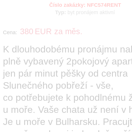
Číslo zakázky:
NFC574RENT
Typ:
byt
pronájem
aktivní
380
EUR
za měs.
Cena:
K dlouhodobému pronájmu na
plně vybavený 2pokojový apar
jen pár minut pěšky od centra
Slunečného pobřeží - vše,
co potřebujete k pohodlnému ž
u moře. Vaše chata už není v 
Je u moře v Bulharsku. Pracujt