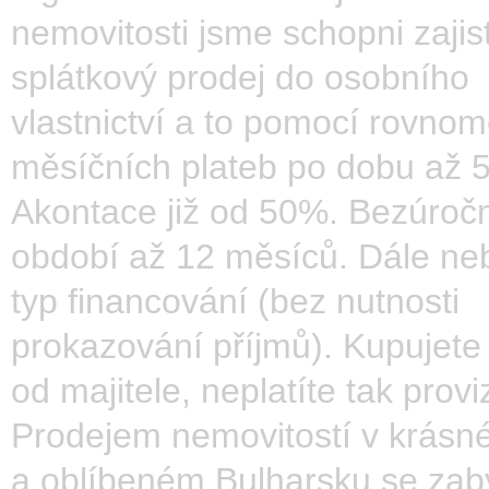
nemovitosti jsme schopni zajist
splátkový prodej do osobního
vlastnictví a to pomocí rovno
měsíčních plateb po dobu až 5 
Akontace již od 50%. Bezúroč
období až 12 měsíců. Dále ne
typ financování (bez nutnosti
prokazování příjmů). Kupujete
od majitele, neplatíte tak provi
Prodejem nemovitostí v krás
a oblíbeném Bulharsku se za