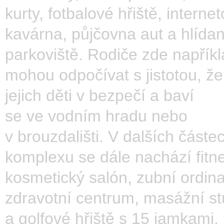
kurty, fotbalové hřiště, interne
kavárna, půjčovna aut a hlída
parkoviště. Rodiče zde napřík
mohou odpočívat s jistotou, že
jejich děti v bezpečí a baví
se ve vodním hradu nebo
v brouzdališti. V dalších částe
komplexu se dále nachází fitne
kosmetický salón, zubní ordin
zdravotní centrum, masážní st
a golfové hřiště s 15 jamkami. 