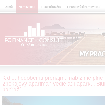
Domů
Nemovitosti
Realitní služby
Financování nemovitostí
K dlouhodobému pronájmu nabízíme plně
2pokojový apartmán vedle aquaparku, Sl
pobřeží