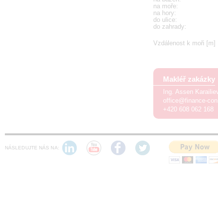
na moře
:
na hory
:
do ulice
:
do zahrady
:
Vzdálenost k moři [m]
Makléř zakázky
Ing. Assen Karaili
office@finance-con
+420 608 062 168
NÁSLEDUJTE NÁS NA: