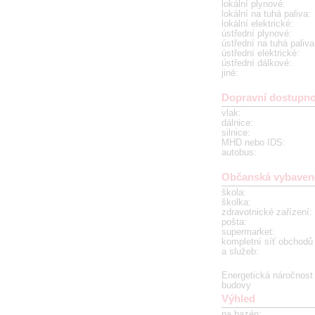
lokální plynové
:
lokální na tuhá paliva
:
lokální elektrické
:
ústřední plynové
:
ústřední na tuhá paliva
ústřední elektrické
:
ústřední dálkové
:
jiné
:
Dopravní dostupno
vlak
:
dálnice
:
silnice
:
MHD nebo IDS
:
autobus
:
Občanská vybaven
škola
:
školka
:
zdravotnické zařízení
:
pošta
:
supermarket
:
kompletní síť obchodů
a služeb
:
Energetická náročnost
budovy
Výhled
na bazén
: