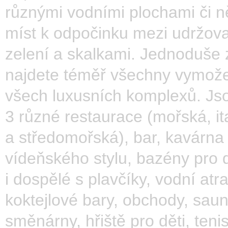
různými vodními plochami či n
míst k odpočinku mezi udržov
zelení a skalkami. Jednoduše
najdete téměř všechny vymože
všech luxusních komplexů. Js
3 různé restaurace (mořská, it
a středomořská), bar, kavárna
vídeňského stylu, bazény pro d
i dospělé s plavčíky, vodní atr
koktejlové bary, obchody, saun
směnárny, hřiště pro děti, teni