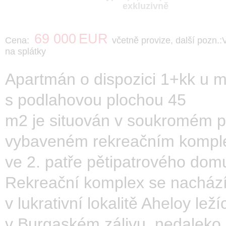
exkluzivně
69 000
EUR
Cena:
včetně provize, další pozn.:V
na splátky
Apartmán o dispozici 1+kk u 
s podlahovou plochou 45
m2 je situován v soukromém p
vybaveném rekreačním kompl
ve 2. patře pětipatrového dom
Rekreační komplex se nacház
v lukrativní lokalitě Aheloy leží
v Burgaském zálivu, nedaleko 