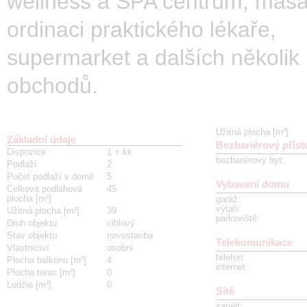
wellness a SPA centrum, masá
ordinaci praktického lékaře,
supermarket a dalších několik
obchodů.
Užitná plocha [m²]
Základní údaje
Bezbariérový příst
Dispozice
1 + kk
bezbariérový byt
:
Podlaží
2
Počet podlaží v domě
5
Vybavení domu
Celková podlahová
45
plocha [m²]
garáž
:
výtah
:
Užitná plocha [m²]
39
parkoviště
:
Druh objektu
cihlový
Stav objektu
novostavba
Telekomunikace
Vlastnictví
osobní
telefon
:
Plocha balkónu [m²]
4
internet
:
Plocha teras [m²]
0
Lodžie [m²]
0
Sítě
satelit
: