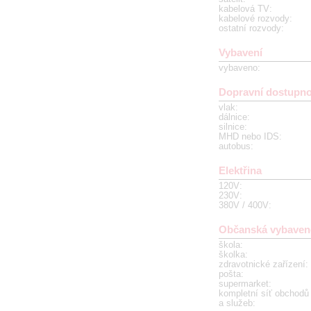
kabelová TV
:
kabelové rozvody
:
ostatní rozvody
:
Vybavení
vybaveno
:
Dopravní dostupno
vlak
:
dálnice
:
silnice
:
MHD nebo IDS
:
autobus
:
Elektřina
120V
:
230V
:
380V / 400V
:
Občanská vybaven
škola
:
školka
:
zdravotnické zařízení
:
pošta
:
supermarket
:
kompletní síť obchodů
a služeb
: