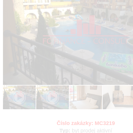
Číslo zakázky:
MC3219
Typ:
byt
prodej
aktivní