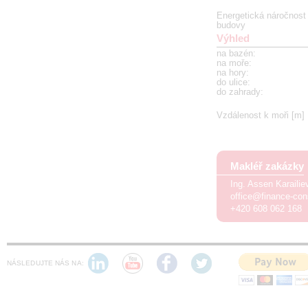
Energetická náročnost
budovy
Výhled
na bazén
:
na moře
:
na hory
:
do ulice
:
do zahrady
:
Vzdálenost k moři [m]
Makléř zakázky
Ing. Assen Karaili
office@finance-con
+420 608 062 168
NÁSLEDUJTE NÁS NA: