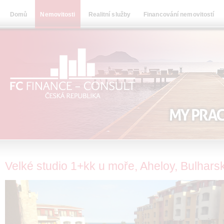
Domů
Nemovitosti
Realitní služby
Financování nemovitostí
Velké studio 1+kk u moře, Aheloy, Bulhars