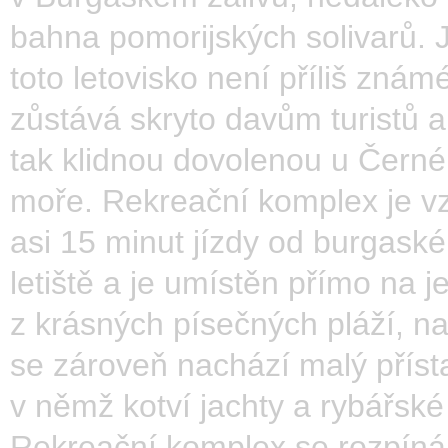
bahna pomorijských solivarů. J
toto letovisko není příliš znám
zůstává skryto davům turistů a
tak klidnou dovolenou u Čern
moře. Rekreační komplex je v
asi 15 minut jízdy od burgask
letiště a je umístěn přímo na j
z krásných písečných pláží, na
se zároveň nachází malý příst
v němž kotví jachty a rybářské
Rekreační komplex se rozpíná