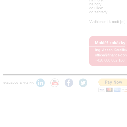
na moře
:
na hory
:
do ulice
:
do zahrady
:
Vzdálenost k moři [m]
Makléř zakázky
Ing. Assen Karaili
office@finance-con
+420 608 062 168
NÁSLEDUJTE NÁS NA: