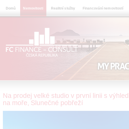
Domů
Nemovitosti
Realitní služby
Financování nemovitostí
Na prodej velké studio v první linii s výhl
na moře, Slunečné pobřeží