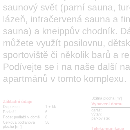
saunový svět (parní sauna, tu
lázeň, infračervená sauna a fi
sauna) a kneippův chodník. D
můžete využít posilovnu, dětsk
sportoviště či několik barů a re
Podívejte se i na naše další n
apartmánů v tomto komplexu.
Užitná plocha [m²]
Základní údaje
Vybavení domu
Dispozice
1 + kk
garáž
:
Podlaží
6
výtah
:
Počet podlaží v domě
8
parkoviště
:
Celková podlahová
56
plocha [m²]
Telekomunikace