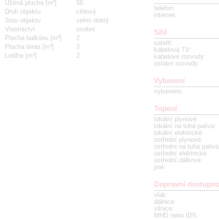
Užitná plocha [m²]
56
telefon
:
Druh objektu
cihlový
internet
:
Stav objektu
velmi dobrý
Vlastnictví
osobní
Sítě
Plocha balkónu [m²]
2
satelit
:
Plocha teras [m²]
2
kabelová TV
:
Lodžie [m²]
2
kabelové rozvody
:
ostatní rozvody
:
Vybavení
vybaveno
:
Topení
lokální plynové
:
lokální na tuhá paliva
:
lokální elektrické
:
ústřední plynové
:
ústřední na tuhá paliva
ústřední elektrické
:
ústřední dálkové
:
jiné
:
Dopravní dostupno
vlak
:
dálnice
:
silnice
:
MHD nebo IDS
: