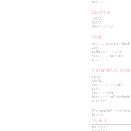
autobus
:
Elektřina
120V
:
230V
:
380V / 400V
:
Voda
studna nebo jiný vlastn
zdroj
:
dálkový vodovod
:
voda je v objektu i
rozvedena
:
Občanská vybaven
škola
:
školka
:
zdravotnické zařízení
:
pošta
:
supermarket
:
kompletní síť obchodů
a služeb
:
Energetická náročnost
budovy
Výhled
na bazén
: