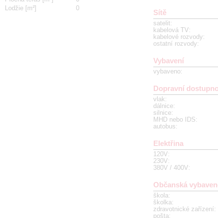
Lodžie [m²]
0
Sítě
satelit
:
kabelová TV
:
kabelové rozvody
:
ostatní rozvody
:
Vybavení
vybaveno
:
Dopravní dostupno
vlak
:
dálnice
:
silnice
:
MHD nebo IDS
:
autobus
:
Elektřina
120V
:
230V
:
380V / 400V
:
Občanská vybaven
škola
:
školka
:
zdravotnické zařízení
:
pošta
: