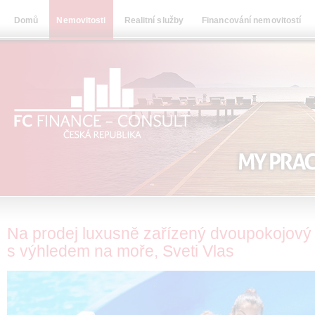
Domů
Nemovitosti
Realitní služby
Financování nemovitostí
Na prodej luxusně zařízený dvoupokojový
s výhledem na moře, Sveti Vlas