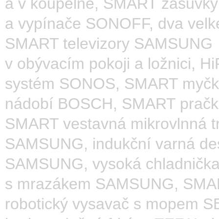
a v koupelně, SMART zásuvky
a vypínače SONOFF, dva velk
SMART televizory SAMSUNG
v obývacím pokoji a ložnici, Hi
systém SONOS, SMART myčk
nádobí BOSCH, SMART pračk
SMART vestavná mikrovlnná t
SAMSUNG, indukční varná de
SAMSUNG, vysoká chladničk
s mrazákem SAMSUNG, SMA
robotický vysavač s mopem 