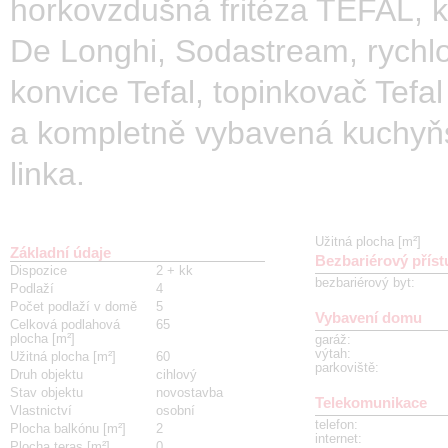
horkovzdušná fritéza TEFAL, 
De Longhi, Sodastream, rychl
konvice Tefal, topinkovač Tefal
a kompletně vybavená kuchyň
linka.
Užitná plocha [m²]
Základní údaje
Bezbariérový příst
Dispozice
2 + kk
bezbariérový byt
:
Podlaží
4
Počet podlaží v domě
5
Vybavení domu
Celková podlahová
65
plocha [m²]
garáž
:
výtah
:
Užitná plocha [m²]
60
parkoviště
:
Druh objektu
cihlový
Stav objektu
novostavba
Telekomunikace
Vlastnictví
osobní
telefon
:
Plocha balkónu [m²]
2
internet
:
Plocha teras [m²]
0