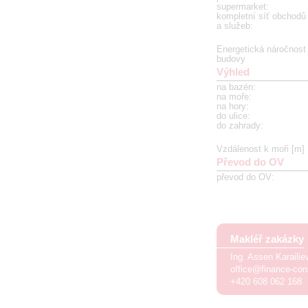
supermarket
:
kompletní síť obchodů
a služeb
:
Energetická náročnost
budovy
Výhled
na bazén
:
na moře
:
na hory
:
do ulice
:
do zahrady
:
Vzdálenost k moři [m]
Převod do OV
převod do OV
:
Makléř zakázky
Ing. Assen Karaili
office@finance-con
+420 608 062 168