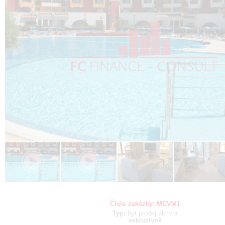
Číslo zakázky:
MCVM1
Typ:
byt
prodej
aktivní
exkluzivně