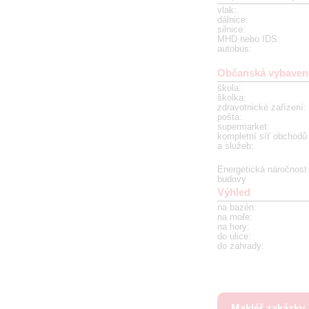
vlak
:
dálnice
:
silnice
:
MHD nebo IDS
:
autobus
:
Občanská vybaven
škola
:
školka
:
zdravotnické zařízení
:
pošta
:
supermarket
:
kompletní síť obchodů
a služeb
:
Energetická náročnost
budovy
Výhled
na bazén
:
na moře
:
na hory
:
do ulice
:
do zahrady
:
Makléř zakázky