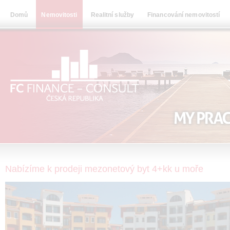
Domů
Nemovitosti
Realitní služby
Financování nemovitostí
Nabízíme k prodeji mezonetový byt 4+kk u moře