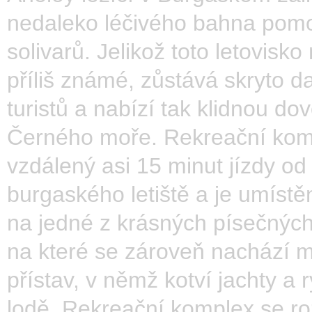
nedaleko léčivého bahna pomo
solivarů. Jelikož toto letovisko
příliš známé, zůstává skryto 
turistů a nabízí tak klidnou do
Černého moře. Rekreační kom
vzdálený asi 15 minut jízdy od
burgaského letiště a je umístě
na jedné z krásných písečných
na které se zároveň nachází m
přístav, v němž kotví jachty a 
lodě. Rekreační komplex se r