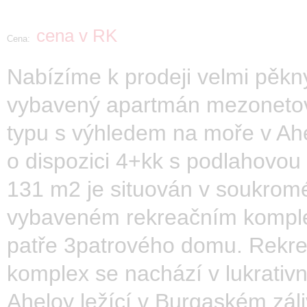
cena v RK
Cena:
Nabízíme k prodeji velmi pěkn
vybavený apartmán mezoneto
typu s výhledem na moře v Ahe
o dispozici 4+kk s podlahovou
131 m2 je situován v soukrom
vybaveném rekreačním komple
patře 3patrového domu. Rekre
komplex se nachází v lukrativní
Aheloy ležící v Burgaském záli