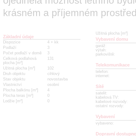
ojedinělá možnost letního bydl
krásném a příjemném prostřed
Užitná plocha [m²]
Základní údaje
Vybavení domu
Dispozice
4 + kk
garáž
:
Podlaží
3
výtah
:
Počet podlaží v domě
3
parkoviště
:
Celková podlahová
131
plocha [m²]
Telekomunikace
Užitná plocha [m²]
102
telefon
:
Druh objektu
cihlový
internet
:
Stav objektu
novostavba
Vlastnictví
osobní
Sítě
Plocha balkónu [m²]
4
satelit
:
Plocha teras [m²]
0
kabelová TV
:
Lodžie [m²]
0
kabelové rozvody
:
ostatní rozvody
:
Vybavení
vybaveno
:
Dopravní dostupno