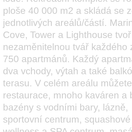
ploše 40 000 m2 a skládá se z
jednotlivých areálů/částí. Mari
Cove, Tower a Lighthouse tvoř
nezaměnitelnou tvář každého 
750 apartmánů. Každý apart
dva vchody, výtah a také balkó
terasu. V celém areálu můžete
restaurace, mnoho kaváren a 
bazény s vodními bary, lázně,
sportovní centrum, squashové 
wellness a SPA centrum, masá