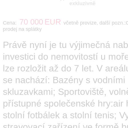
exkluzivně
70 000
EUR
Cena:
včetně provize, další pozn.:
prodej na splátky
Právě nyní je tu výjimečná na
investici do nemovitostí u moř
lze rozložit až do 7 let. V areál
se nachází: Bazény s vodními
skluzavkami; Sportoviště, voln
přístupné společenské hry:air 
stolní fotbálek a stolní tenis; V
stravovací zařízení ve formě bu