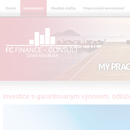
Domů
Nemovitosti
Realitní služby
Financování nemovitostí
Investice s garantovaným výnosem, odlož