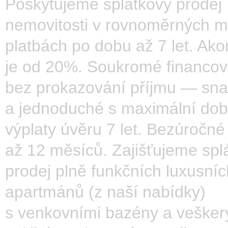
Poskytujeme splátkový prodej
nemovitosti v rovnoměrných m
platbách po dobu až 7 let. Ako
je od 20%. Soukromé financo
bez prokazování příjmu — sn
a jednoduché s maximální do
výplaty úvěru 7 let. Bezúročné
až 12 měsíců. Zajišťujeme spl
prodej plně funkčních luxusníc
apartmánů (z naší nabídky)
s venkovními bazény a veške