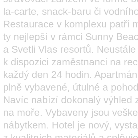
la-carte, snack-baru či vodníh
Restaurace v komplexu patří 
ty nejlepší v rámci Sunny Bea
a Svetli Vlas resortů. Neustále
k dispozici zaměstnanci na rec
každý den 24 hodin. Apartmán
plně vybavené, útulné a pohod
Navíc nabízí dokonalý výhled 
na moře. Vybaveny jsou vešk
nábytkem. Hotel je nový, vyst
z kvalitních materiálů a splňuj