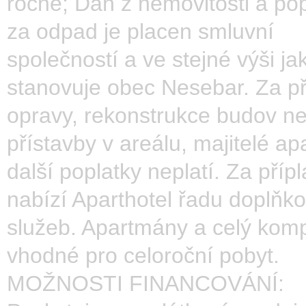
ročně; Daň z nemovitosti a po
za odpad je placen smluvní
společností a ve stejné výši ja
stanovuje obec Nesebar. Za p
opravy, rekonstrukce budov n
přístavby v areálu, majitelé a
další poplatky neplatí. Za přípl
nabízí Aparthotel řadu doplňk
služeb. Apartmány a celý komp
vhodné pro celoroční pobyt.
MOŽNOSTI FINANCOVÁNÍ: