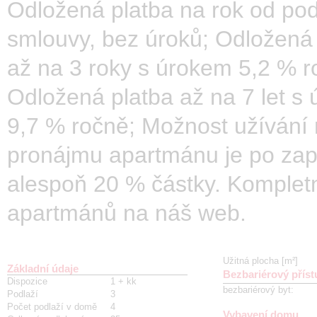
Odložená platba na rok od po
smlouvy, bez úroků; Odložená
až na 3 roky s úrokem 5,2 % r
Odložená platba až na 7 let s
9,7 % ročně; Možnost užívání
pronájmu apartmánu je po zap
alespoň 20 % částky. Kompletn
apartmánů na náš web.
Užitná plocha [m²]
Základní údaje
Bezbariérový příst
Dispozice
1 + kk
bezbariérový byt
:
Podlaží
3
Počet podlaží v domě
4
Vybavení domu