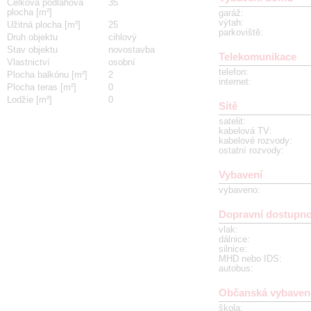
Celková podlahová
35
plocha [m²]
garáž
:
výtah
:
Užitná plocha [m²]
25
parkoviště
:
Druh objektu
cihlový
Stav objektu
novostavba
Telekomunikace
Vlastnictví
osobní
telefon
:
Plocha balkónu [m²]
2
internet
:
Plocha teras [m²]
0
Lodžie [m²]
0
Sítě
satelit
:
kabelová TV
:
kabelové rozvody
:
ostatní rozvody
:
Vybavení
vybaveno
:
Dopravní dostupno
vlak
:
dálnice
:
silnice
:
MHD nebo IDS
:
autobus
:
Občanská vybaven
škola
: