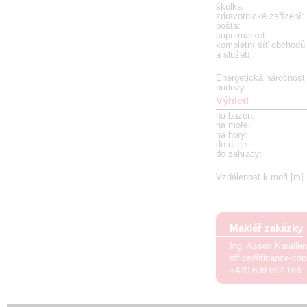
školka
:
zdravotnické zařízení
:
pošta
:
supermarket
:
kompletní síť obchodů
a služeb
:
Energetická náročnost
budovy
Výhled
na bazén
:
na moře
:
na hory
:
do ulice
:
do zahrady
:
Vzdálenost k moři [m]
Makléř zakázky
Ing. Assen Karaili
office@finance-con
+420 608 062 168