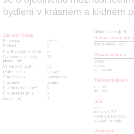
bydlení v krásném a klidném p
Užitná plocha [m²]
Základní údaje
Bezbariérový příst
Dispozice
3 + kk
bezbariérový byt
:
Podlaží
3
Počet podlaží v domě
5
Vybavení domu
Celková podlahová
90
plocha [m²]
garáž
:
výtah
:
Užitná plocha [m²]
75
parkoviště
:
Druh objektu
cihlový
Stav objektu
novostavba
Telekomunikace
Vlastnictví
osobní
telefon
:
Plocha balkónu [m²]
3
internet
:
Plocha teras [m²]
0
Lodžie [m²]
0
Sítě
satelit
:
kabelová TV
:
kabelové rozvody
:
ostatní rozvody
:
Vybavení