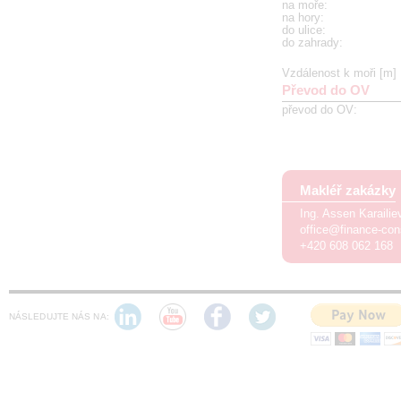
na moře
:
na hory
:
do ulice
:
do zahrady
:
Vzdálenost k moři [m]
Převod do OV
převod do OV
:
Makléř zakázky
Ing. Assen Karaili
office@finance-con
+420 608 062 168
NÁSLEDUJTE NÁS NA: