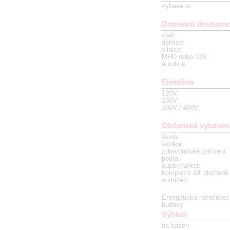
vybaveno
:
Dopravní dostupno
vlak
:
dálnice
:
silnice
:
MHD nebo IDS
:
autobus
:
Elektřina
120V
:
230V
:
380V / 400V
:
Občanská vybaven
škola
:
školka
:
zdravotnické zařízení
:
pošta
:
supermarket
:
kompletní síť obchodů
a služeb
:
Energetická náročnost
budovy
Výhled
na bazén
: