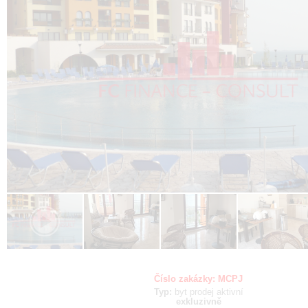
Číslo zakázky:
MCPJ
Typ:
byt
prodej
aktivní
exkluzivně