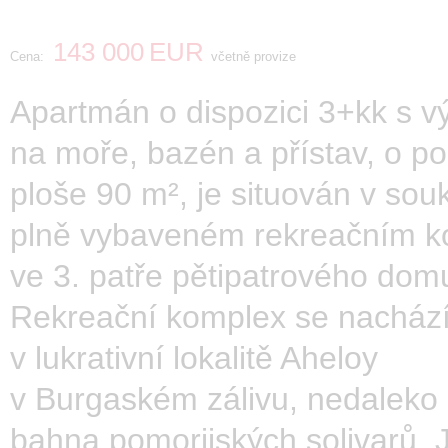
143 000
EUR
Cena:
včetně provize
Apartmán o dispozici 3+kk s 
na moře, bazén a přístav, o p
ploše 90 m², je situován v so
plně vybaveném rekreačním 
ve 3. patře pětipatrového dom
Rekreační komplex se nacház
v lukrativní lokalitě Aheloy
v Burgaském zálivu, nedaleko 
bahna pomorijských solivarů. J