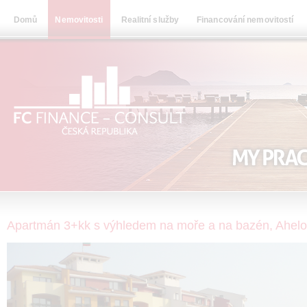
Domů
Nemovitosti
Realitní služby
Financování nemovitostí
Apartmán 3+kk s výhledem na moře a na bazén, Ahel