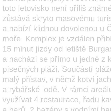
toto letovisko není příliš znám
zůstává skryto masovému tur
a nabízí klidnou dovolenou u
moře. Komplex je vzdálen přib
15 minut jízdy od letiště Burga
a nachází se přímo u jedné z 
písečných pláží. Součástí pláž
malý přístav, v němž kotví jach
a rybářské lodě. V rámci areál
využívat 4 restaurace, řadu k
a barů, 2 bazény s vodními bar