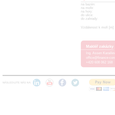
na bazén
:
na moře
:
na hory
:
do ulice
:
do zahrady
:
Vzdálenost k moři [m]
Makléř zakázky
Ing. Assen Karaili
office@finance-con
+420 608 062 168
NÁSLEDUJTE NÁS NA: