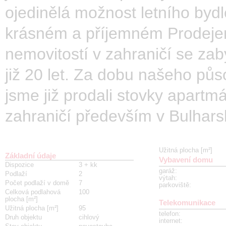
ojedinělá možnost letního bydl
krásném a příjemném Prodej
nemovitostí v zahraničí se z
již 20 let. Za dobu našeho pů
jsme již prodali stovky apartm
zahraničí především v Bulhars
Užitná plocha [m²]
Základní údaje
Vybavení domu
Dispozice
3 + kk
garáž
:
Podlaží
2
výtah
:
Počet podlaží v domě
7
parkoviště
:
Celková podlahová
100
plocha [m²]
Telekomunikace
Užitná plocha [m²]
95
telefon
:
Druh objektu
cihlový
internet
: