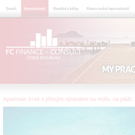
Domů
Nemovitosti
Realitní služby
Financování nemovitostí
Apartmán 3+kk s přímým výhledem na moře, na pláži, 