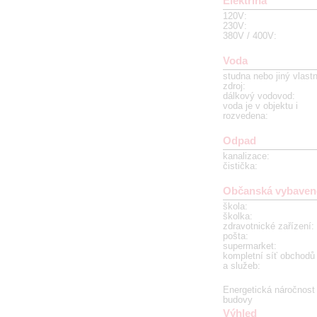
Elektřina
120V
:
230V
:
380V / 400V
:
Voda
studna nebo jiný vlastn
zdroj
:
dálkový vodovod
:
voda je v objektu i
rozvedena
:
Odpad
kanalizace
:
čistička
:
Občanská vybaven
škola
:
školka
:
zdravotnické zařízení
:
pošta
:
supermarket
:
kompletní síť obchodů
a služeb
:
Energetická náročnost
budovy
Výhled