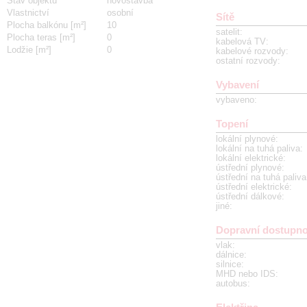
Stav objektu
novostavba
Vlastnictví
osobní
Sítě
Plocha balkónu [m²]
10
satelit
:
Plocha teras [m²]
0
kabelová TV
:
Lodžie [m²]
0
kabelové rozvody
:
ostatní rozvody
:
Vybavení
vybaveno
:
Topení
lokální plynové
:
lokální na tuhá paliva
:
lokální elektrické
:
ústřední plynové
:
ústřední na tuhá paliva
ústřední elektrické
:
ústřední dálkové
:
jiné
:
Dopravní dostupno
vlak
:
dálnice
:
silnice
:
MHD nebo IDS
:
autobus
: