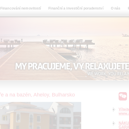
Financování nemovitostí
Finanční a investiční poradenství
O nás
e a na bazén, Aheloy, Bulharsko
Vítej
www.n
NÁKU
GARA