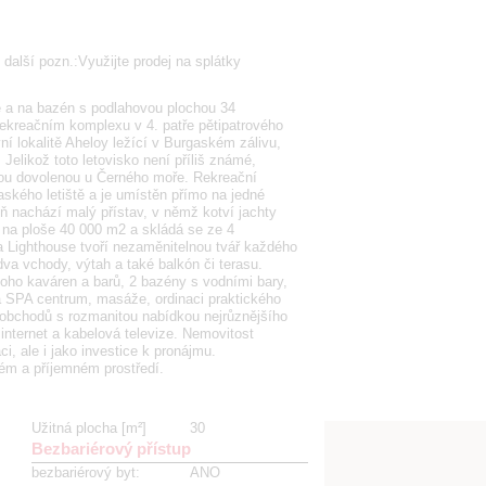
 další pozn.:Využijte prodej na splátky
 a na bazén s podlahovou plochou 34
kreačním komplexu v 4. patře pětipatrového
í lokalitě Aheloy ležící v Burgaském zálivu,
Jelikož toto letovisko není příliš známé,
dnou dovolenou u Černého moře. Rekreační
aského letiště a je umístěn přímo na jedné
ň nachází malý přístav, v němž kotví jachty
 na ploše 40 000 m2 a skládá se ze 4
 a Lighthouse tvoří nezaměnitelnou tvář každého
a vchody, výtah a také balkón či terasu.
oho kaváren a barů, 2 bazény s vodními bary,
a SPA centrum, masáže, ordinaci praktického
 obchodů s rozmanitou nabídkou nejrůznějšího
internet a kabelová televize. Nemovitost
i, ale i jako investice k pronájmu.
ném a příjemném prostředí.
Užitná plocha [m²]
30
Bezbariérový přístup
bezbariérový byt
:
ANO