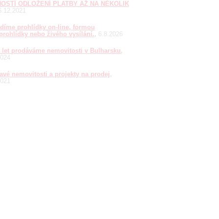
OSTÍ ODLOŽENÍ PLATBY AŽ NA NĚKOLIK
6.12.2021
díme prohlídky on-line, formou
prohlídky nebo živého vysílání.
6.8.2026
0 let prodáváme nemovitosti v Bulharsku
2024
avé nemovitosti a projekty na prodej
2021