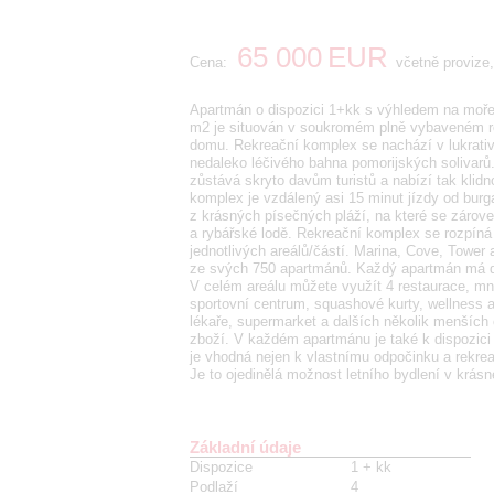
65 000
EUR
Cena:
včetně provize,
Apartmán o dispozici 1+kk s výhledem na moře
m2 je situován v soukromém plně vybaveném re
domu. Rekreační komplex se nachází v lukrativn
nedaleko léčivého bahna pomorijských solivarů. 
zůstává skryto davům turistů a nabízí tak kli
komplex je vzdálený asi 15 minut jízdy od burg
z krásných písečných pláží, na které se zárove
a rybářské lodě. Rekreační komplex se rozpíná
jednotlivých areálů/částí. Marina, Cove, Tower
ze svých 750 apartmánů. Každý apartmán má dv
V celém areálu můžete využít 4 restaurace, mn
sportovní centrum, squashové kurty, wellness 
lékaře, supermarket a dalších několik menších
zboží. V každém apartmánu je také k dispozici 
je vhodná nejen k vlastnímu odpočinku a rekreac
Je to ojedinělá možnost letního bydlení v krás
Základní údaje
Dispozice
1 + kk
Podlaží
4