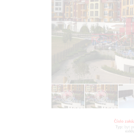
Číslo zaká
Typ:
byt
p
exkl