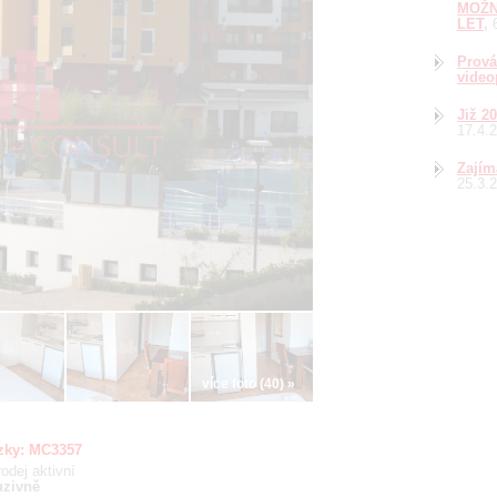
MOŽN
LET
Prová
video
Již 2
17.4.
Zajím
25.3.
více foto (40) »
zky:
MC3357
rodej
aktivní
uzivně