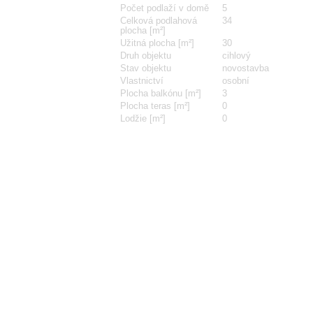
Počet podlaží v domě
5
Celková podlahová
34
plocha [m²]
Užitná plocha [m²]
30
Druh objektu
cihlový
Stav objektu
novostavba
Vlastnictví
osobní
Plocha balkónu [m²]
3
Plocha teras [m²]
0
Lodžie [m²]
0