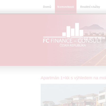
Domů
Nemovitosti
Realitní služby
Apartmán 1+kk s výhledem na moř