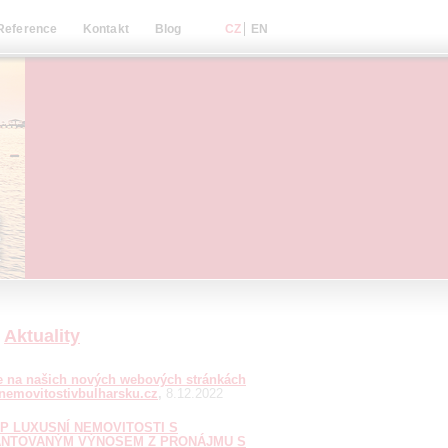
Reference
Kontakt
Blog
Aktuality
te na našich nových webových stránkách
emovitostivbulharsku.cz
8.12.2022
P LUXUSNÍ NEMOVITOSTI S
NTOVANÝM VÝNOSEM Z PRONÁJMU S