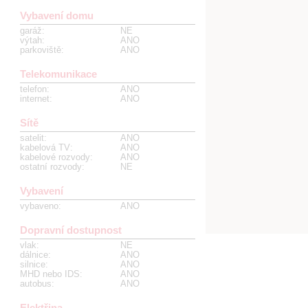
Vybavení domu
garáž
:
NE
výtah
:
ANO
parkoviště
:
ANO
Telekomunikace
telefon
:
ANO
internet
:
ANO
Sítě
satelit
:
ANO
kabelová TV
:
ANO
kabelové rozvody
:
ANO
ostatní rozvody
:
NE
Vybavení
vybaveno
:
ANO
Dopravní dostupnost
vlak
:
NE
dálnice
:
ANO
silnice
:
ANO
MHD nebo IDS
:
ANO
autobus
:
ANO
Elektřina