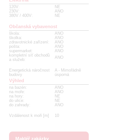
120V
:
NE
230V
:
ANO
380V / 400V
:
NE
Občanská vybavenost
škola
:
ANO
školka
:
ANO
zdravotnické zařízení
:
ANO
pošta
:
ANO
supermarket
:
ANO
kompletní síť obchodů
ANO
a služeb
:
Energetická náročnost
A - Mimořádně
budovy
úsporná
Výhled
na bazén
:
ANO
na moře
:
ANO
na hory
:
NE
do ulice
:
NE
do zahrady
:
ANO
Vzdálenost k moři [m]
10
Makléř zakázky